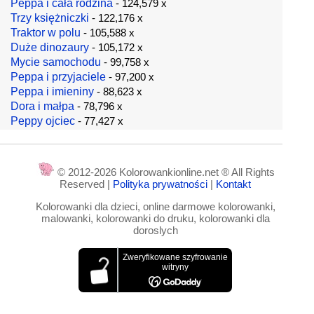
Peppa i cała rodzina
- 124,579 x
Trzy księżniczki
- 122,176 x
Traktor w polu
- 105,588 x
Duże dinozaury
- 105,172 x
Mycie samochodu
- 99,758 x
Peppa i przyjaciele
- 97,200 x
Peppa i imieniny
- 88,623 x
Dora i małpa
- 78,796 x
Peppy ojciec
- 77,427 x
© 2012-2026 Kolorowankionline.net ® All Rights
Reserved |
Polityka prywatności
|
Kontakt
Kolorowanki dla dzieci, online darmowe kolorowanki,
malowanki, kolorowanki do druku, kolorowanki dla
doroslych