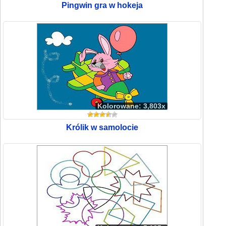
Pingwin gra w hokeja
Kolorowane: 3,803x
Królik w samolocie