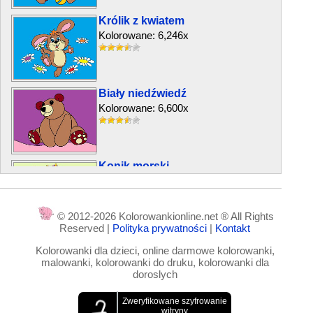
Królik z kwiatem
Kolorowane: 6,246x
Biały niedźwiedź
Kolorowane: 6,600x
Konik morski
Kolorowane: 12,246x
© 2012-2026 Kolorowankionline.net ® All Rights
Reserved |
Polityka prywatności
|
Kontakt
Miłe zwierzątko
Kolorowanki dla dzieci, online darmowe kolorowanki,
Kolorowane: 5,126x
malowanki, kolorowanki do druku, kolorowanki dla
doroslych
Sowa w lesie