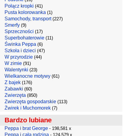
Połącz kropki
(41)
Pusta kolorowanka
(1)
Samochody, transport
(227)
Smerfy
(9)
Sprzeczności
(17)
Superbohaterowie
(11)
Świnka Peppa
(6)
Szkoła i dzieci
(47)
W przyrodzie
(44)
W zimie
(91)
Walentynki
(23)
Wielkanocne motywy
(61)
Z bajek
(176)
Zabawki
(60)
Zwierzęta
(850)
Zwierzęta gospodarskie
(113)
Żwirek i Muchomorek
(7)
Bardzo lubiane
Peppa i brat George
- 198,581 x
Peppa i cała rodzina
- 124,579 x