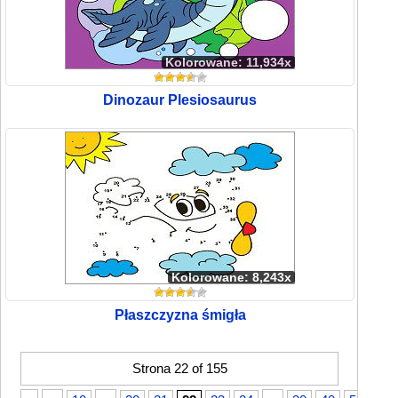
Kolorowane: 11,934x
Dinozaur Plesiosaurus
Kolorowane: 8,243x
Płaszczyzna śmigła
Strona 22 of 155