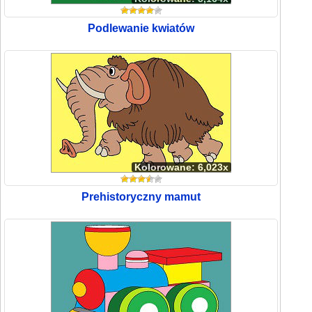
Podlewanie kwiatów
Kolorowane: 6,023x
Prehistoryczny mamut