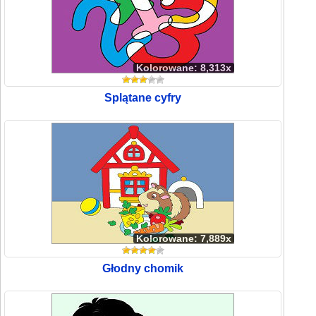
Kolorowane: 8,313x
Splątane cyfry
Kolorowane: 7,889x
Głodny chomik