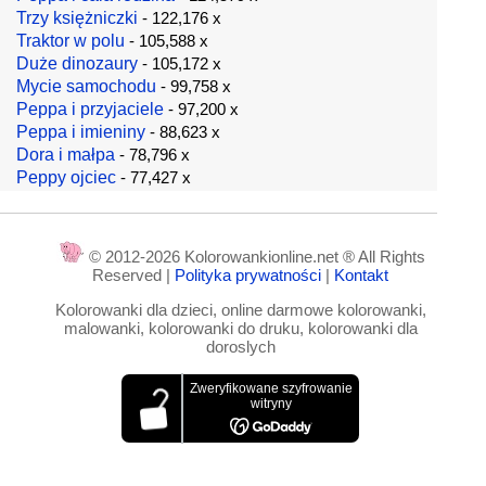
Trzy księżniczki
- 122,176 x
Traktor w polu
- 105,588 x
Duże dinozaury
- 105,172 x
Mycie samochodu
- 99,758 x
Peppa i przyjaciele
- 97,200 x
Peppa i imieniny
- 88,623 x
Dora i małpa
- 78,796 x
Peppy ojciec
- 77,427 x
© 2012-2026 Kolorowankionline.net ® All Rights
Reserved |
Polityka prywatności
|
Kontakt
Kolorowanki dla dzieci, online darmowe kolorowanki,
malowanki, kolorowanki do druku, kolorowanki dla
doroslych