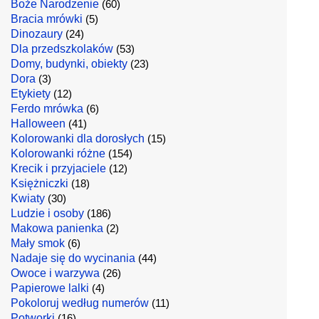
Boże Narodzenie
(60)
Bracia mrówki
(5)
Dinozaury
(24)
Dla przedszkolaków
(53)
Domy, budynki, obiekty
(23)
Dora
(3)
Etykiety
(12)
Ferdo mrówka
(6)
Halloween
(41)
Kolorowanki dla dorosłych
(15)
Kolorowanki różne
(154)
Krecik i przyjaciele
(12)
Księżniczki
(18)
Kwiaty
(30)
Ludzie i osoby
(186)
Makowa panienka
(2)
Mały smok
(6)
Nadaje się do wycinania
(44)
Owoce i warzywa
(26)
Papierowe lalki
(4)
Pokoloruj według numerów
(11)
Potworki
(16)