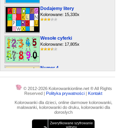
Dodajemy litery
Kolorowane: 15,330x
Wesołe cyferki
Kolorowane: 17,805x
Numer 4
Kolorowane: 7,486x
© 2012-2026 Kolorowankionline.net ® All Rights
Reserved |
Polityka prywatności
|
Kontakt
Literka P
Kolorowanki dla dzieci, online darmowe kolorowanki,
Kolorowane: 6,702x
malowanki, kolorowanki do druku, kolorowanki dla
doroslych
Piszemy literki – C