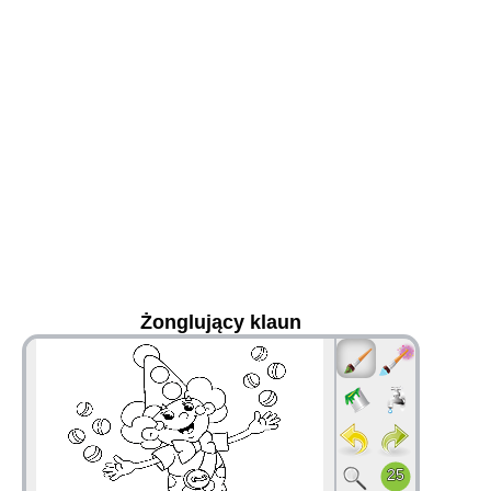
Żonglujący klaun
36