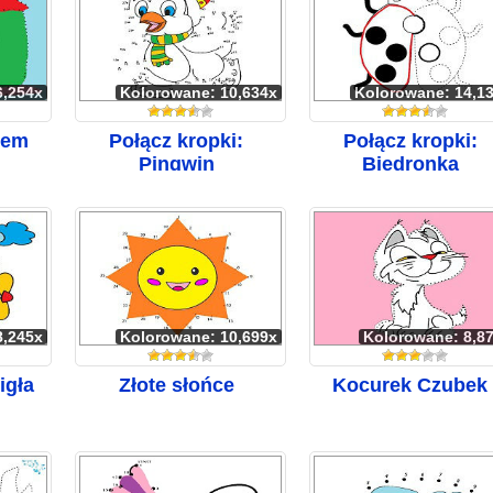
6,254x
Kolorowane: 10,634x
Kolorowane: 14,1
iem
Połącz kropki:
Połącz kropki:
Pingwin
Biedronka
8,245x
Kolorowane: 10,699x
Kolorowane: 8,8
igła
Złote słońce
Kocurek Czubek