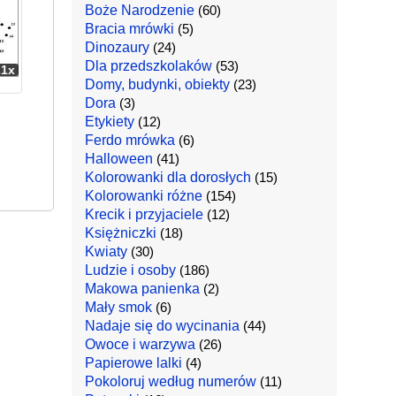
Boże Narodzenie
(60)
Bracia mrówki
(5)
Dinozaury
(24)
Dla przedszkolaków
(53)
21x
Domy, budynki, obiekty
(23)
Dora
(3)
Etykiety
(12)
Ferdo mrówka
(6)
Halloween
(41)
Kolorowanki dla dorosłych
(15)
Kolorowanki różne
(154)
Krecik i przyjaciele
(12)
Księżniczki
(18)
Kwiaty
(30)
Ludzie i osoby
(186)
Makowa panienka
(2)
Mały smok
(6)
Nadaje się do wycinania
(44)
Owoce i warzywa
(26)
Papierowe lalki
(4)
Pokoloruj według numerów
(11)