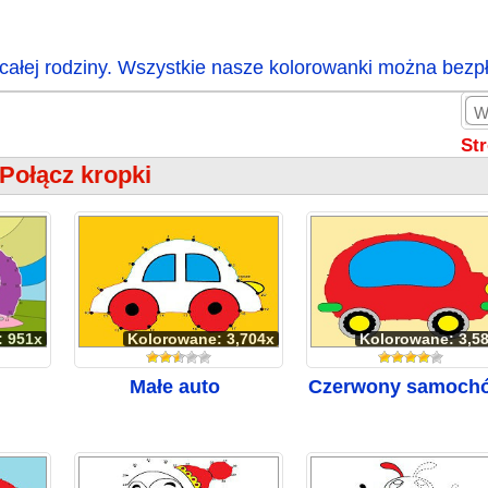
całej rodziny. Wszystkie nasze kolorowanki można bezp
St
Połącz kropki
: 951x
Kolorowane: 3,704x
Kolorowane: 3,5
Małe auto
Czerwony samoch