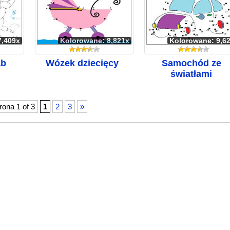
7,409x
Kolorowane: 8,821x
Kolorowane: 9,6
ab
Wózek dziecięcy
Samochód ze
światłami
rona 1 of 3
1
2
3
»