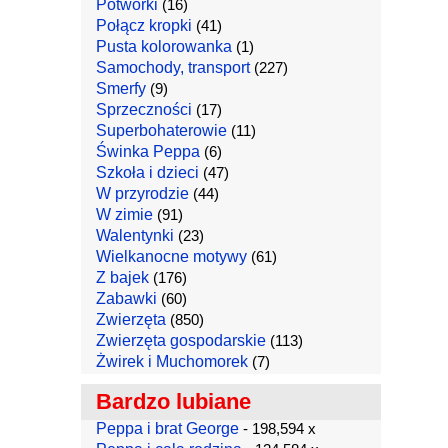
Potworki
(16)
Połącz kropki
(41)
Pusta kolorowanka
(1)
Samochody, transport
(227)
Smerfy
(9)
Sprzeczności
(17)
Superbohaterowie
(11)
Świnka Peppa
(6)
Szkoła i dzieci
(47)
W przyrodzie
(44)
W zimie
(91)
Walentynki
(23)
Wielkanocne motywy
(61)
Z bajek
(176)
Zabawki
(60)
Zwierzęta
(850)
Zwierzęta gospodarskie
(113)
Żwirek i Muchomorek
(7)
Bardzo lubiane
Peppa i brat George
- 198,594 x