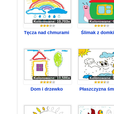
Kolorowane: 10,703x
Kolorowane: 
Tęcza nad chmurami
Ślimak z domk
Kolorowane: 10,586x
Kolorowane: 
Dom i drzewko
Płaszczyzna śm