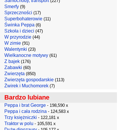
Samochody, transport
(227)
Smerfy
(9)
Sprzeczności
(17)
Superbohaterowie
(11)
Świnka Peppa
(6)
Szkoła i dzieci
(47)
W przyrodzie
(44)
W zimie
(91)
Walentynki
(23)
Wielkanocne motywy
(61)
Z bajek
(176)
Zabawki
(60)
Zwierzęta
(850)
Zwierzęta gospodarskie
(113)
Żwirek i Muchomorek
(7)
Bardzo lubiane
Peppa i brat George
- 198,590 x
Peppa i cała rodzina
- 124,583 x
Trzy księżniczki
- 122,181 x
Traktor w polu
- 105,591 x
Duże dinozaury
- 105,177 x