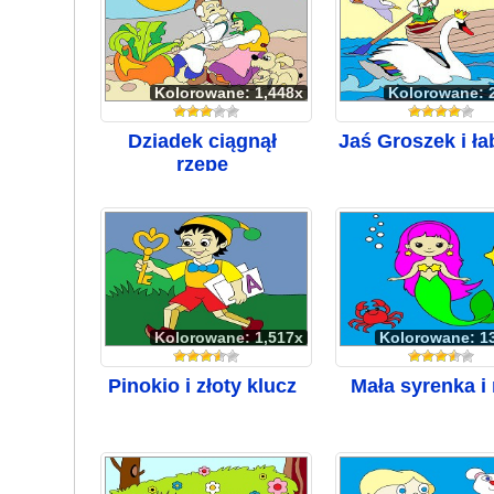
Kolorowane: 1,448x
Kolorowane: 
Dziadek ciągnął
Jaś Groszek i ł
rzepę
Kolorowane: 1,517x
Kolorowane: 1
Pinokio i złoty klucz
Mała syrenka i 