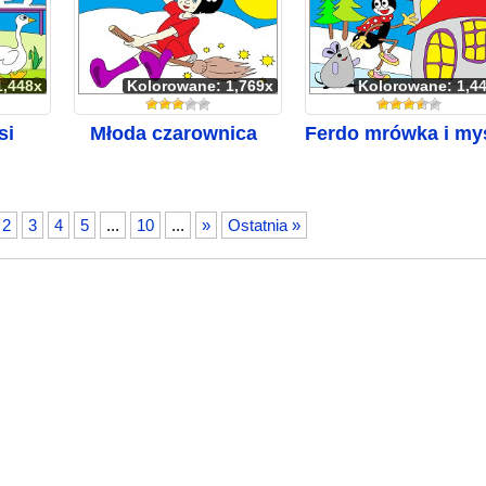
1,448x
Kolorowane: 1,769x
Kolorowane: 1,4
si
Młoda czarownica
Ferdo mrówka i my
2
3
4
5
...
10
...
»
Ostatnia »