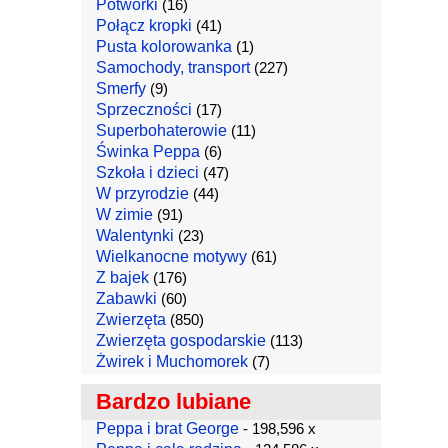
Potworki
(16)
Połącz kropki
(41)
Pusta kolorowanka
(1)
Samochody, transport
(227)
Smerfy
(9)
Sprzeczności
(17)
Superbohaterowie
(11)
Świnka Peppa
(6)
Szkoła i dzieci
(47)
W przyrodzie
(44)
W zimie
(91)
Walentynki
(23)
Wielkanocne motywy
(61)
Z bajek
(176)
Zabawki
(60)
Zwierzęta
(850)
Zwierzęta gospodarskie
(113)
Żwirek i Muchomorek
(7)
Bardzo lubiane
Peppa i brat George
- 198,596 x