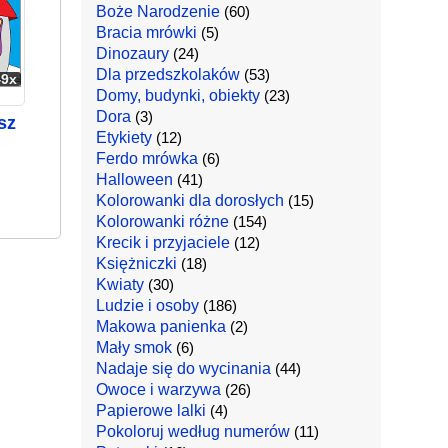
Boże Narodzenie
(60)
Bracia mrówki
(5)
Dinozaury
(24)
Dla przedszkolaków
(53)
49x
Domy, budynki, obiekty
(23)
Dora
(3)
sz
Etykiety
(12)
Ferdo mrówka
(6)
Halloween
(41)
Kolorowanki dla dorosłych
(15)
Kolorowanki różne
(154)
Krecik i przyjaciele
(12)
Księżniczki
(18)
Kwiaty
(30)
Ludzie i osoby
(186)
Makowa panienka
(2)
Mały smok
(6)
Nadaje się do wycinania
(44)
Owoce i warzywa
(26)
Papierowe lalki
(4)
Pokoloruj według numerów
(11)