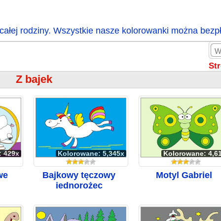
całej rodziny. Wszystkie nasze kolorowanki można bezp
St
Z bajek
: 429x
Kolorowane: 5,345x
Kolorowane: 4,6
we
Bajkowy tęczowy
Motyl Gabriel
jednorożec