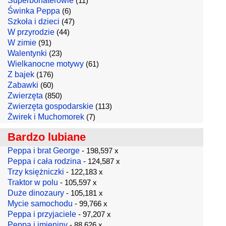
Superbohaterowie
(11)
Świnka Peppa
(6)
Szkoła i dzieci
(47)
W przyrodzie
(44)
W zimie
(91)
Walentynki
(23)
Wielkanocne motywy
(61)
Z bajek
(176)
Zabawki
(60)
Zwierzęta
(850)
Zwierzęta gospodarskie
(113)
Żwirek i Muchomorek
(7)
Bardzo lubiane
Peppa i brat George
- 198,597 x
Peppa i cała rodzina
- 124,587 x
Trzy księżniczki
- 122,183 x
Traktor w polu
- 105,597 x
Duże dinozaury
- 105,181 x
Mycie samochodu
- 99,766 x
Peppa i przyjaciele
- 97,207 x
Peppa i imieniny
- 88,626 x