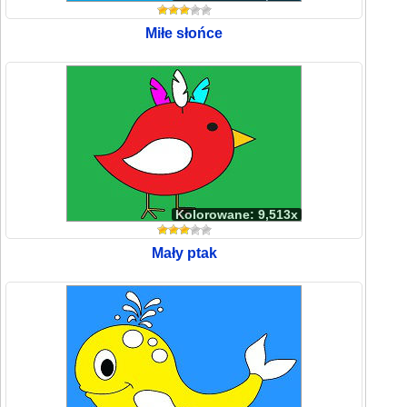
Miłe słońce
Kolorowane: 9,513x
Mały ptak