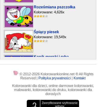
Roześmiana pszczołka
Kolorowane: 4,626x
Śpiący piesek
Kolorowane: 19,549x
Konik morski i ryba
Kolorowane: 6,264x
© 2012-2026 Kolorowankionline.net ® All Rights
Reserved |
Polityka prywatności
|
Kontakt
Białe gęsi
Kolorowanki dla dzieci, online darmowe kolorowanki,
Kolorowane: 4,845x
malowanki, kolorowanki do druku, kolorowanki dla
doroslych
Szczur i pachnący ser