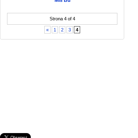
Miś Bu
Strona 4 of 4
«
1
2
3
4