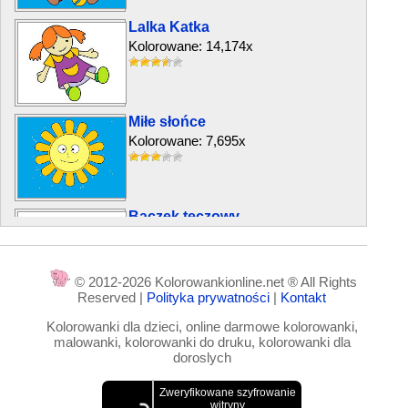
Lalka Katka
Kolorowane: 14,174x
Miłe słońce
Kolorowane: 7,695x
Bączek tęczowy
Kolorowane: 13,497x
© 2012-2026 Kolorowankionline.net ® All Rights
Reserved |
Polityka prywatności
|
Kontakt
Dom Rodzinny
Kolorowanki dla dzieci, online darmowe kolorowanki,
Kolorowane: 23,319x
malowanki, kolorowanki do druku, kolorowanki dla
doroslych
Żaba