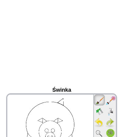
Świnka
36