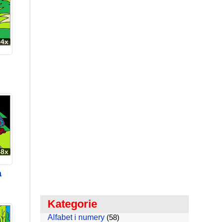
64x
48x
a
Kategorie
Alfabet i numery
(58)