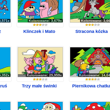
5,571x
Kolorowane: 3,679x
Kolorowane: 3,6
z
Klinczek i Mato
Stracona kózka
5,352x
Kolorowane: 25,959x
Kolorowane: 14,0
truś
Trzy małe świnki
Piernikowa chatk