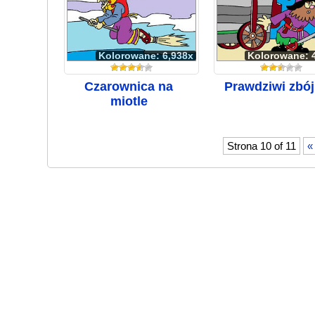
Kolorowane: 6,938x
Kolorowane: 
Czarownica na
Prawdziwi zbój
miotle
Strona 10 of 11
«