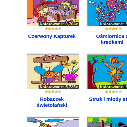
Kolorowane: 9,704x
Kolorowane: 
Czerwony Kapturek
Ośmiornica 
kredkami
Kolorowane: 5,725x
Kolorowane: 
Robaczek
Struś i młody s
świętojański