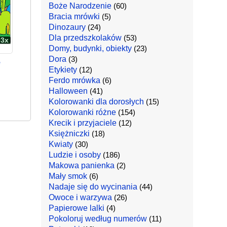
Boże Narodzenie
(60)
Bracia mrówki
(5)
Dinozaury
(24)
Dla przedszkolaków
(53)
03x
Domy, budynki, obiekty
(23)
Dora
(3)
e
Etykiety
(12)
Ferdo mrówka
(6)
Halloween
(41)
Kolorowanki dla dorosłych
(15)
Kolorowanki różne
(154)
Krecik i przyjaciele
(12)
Księżniczki
(18)
Kwiaty
(30)
Ludzie i osoby
(186)
Makowa panienka
(2)
Mały smok
(6)
Nadaje się do wycinania
(44)
Owoce i warzywa
(26)
Papierowe lalki
(4)
Pokoloruj według numerów
(11)