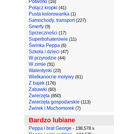
Potworki
(16)
Połącz kropki
(41)
Pusta kolorowanka
(1)
Samochody, transport
(227)
Smerfy
(9)
Sprzeczności
(17)
Superbohaterowie
(11)
Świnka Peppa
(6)
Szkoła i dzieci
(47)
W przyrodzie
(44)
W zimie
(91)
Walentynki
(23)
Wielkanocne motywy
(61)
Z bajek
(176)
Zabawki
(60)
Zwierzęta
(850)
Zwierzęta gospodarskie
(113)
Żwirek i Muchomorek
(7)
Bardzo lubiane
Peppa i brat George
- 198,578 x