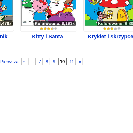
4,478x
Kolorowane: 9,191x
Kolorowane: 6,8
nik
Kitty i Santa
Krykiet i skrzypc
 Pierwsza
«
...
7
8
9
10
11
»