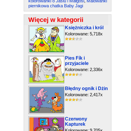
kolorowanki o Jasiu i Małgosi
,
Malowanki
piernikowa chatka Baby Jagi
Więcej w kategorii
Księżniczka i król
Kolorowane: 5,718x
Pies Fík i
przyjaciele
Kolorowane: 2,336x
Błędny ognik i Dżin
Kolorowane: 2,417x
Czerwony
Kapturek
Kolorowane: 9,705x