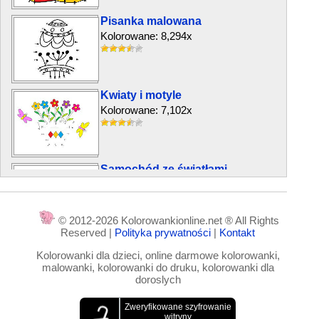
Pisanka malowana
Kolorowane: 8,294x
Kwiaty i motyle
Kolorowane: 7,102x
Samochód ze światłami
Kolorowane: 9,618x
© 2012-2026 Kolorowankionline.net ® All Rights
Reserved |
Polityka prywatności
|
Kontakt
Czerwony tulipan
Kolorowanki dla dzieci, online darmowe kolorowanki,
Kolorowane: 18,735x
malowanki, kolorowanki do druku, kolorowanki dla
doroslych
Samochód dostawczy