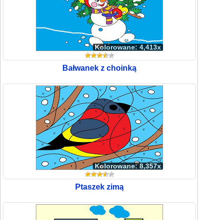
Kolorowane: 4,413x
Bałwanek z choinką
Kolorowane: 8,357x
Ptaszek zimą