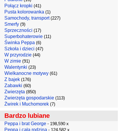
Połącz kropki
(41)
Pusta kolorowanka
(1)
Samochody, transport
(227)
Smerfy
(9)
Sprzeczności
(17)
Superbohaterowie
(11)
Świnka Peppa
(6)
Szkoła i dzieci
(47)
W przyrodzie
(44)
W zimie
(91)
Walentynki
(23)
Wielkanocne motywy
(61)
Z bajek
(176)
Zabawki
(60)
Zwierzęta
(850)
Zwierzęta gospodarskie
(113)
Żwirek i Muchomorek
(7)
Bardzo lubiane
Peppa i brat George
- 198,590 x
Peppa i cała rodzina
- 124,582 x