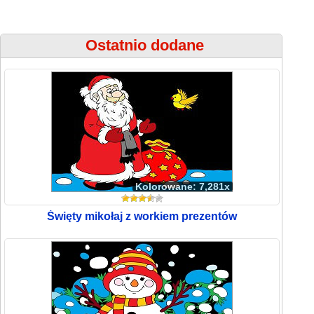
Ostatnio dodane
Kolorowane: 7,281x
Święty mikołaj z workiem prezentów