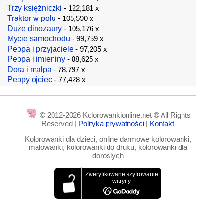
Trzy księżniczki
- 122,181 x
Traktor w polu
- 105,590 x
Duże dinozaury
- 105,176 x
Mycie samochodu
- 99,759 x
Peppa i przyjaciele
- 97,205 x
Peppa i imieniny
- 88,625 x
Dora i małpa
- 78,797 x
Peppy ojciec
- 77,428 x
© 2012-2026 Kolorowankionline.net ® All Rights
Reserved |
Polityka prywatności
|
Kontakt
Kolorowanki dla dzieci, online darmowe kolorowanki,
malowanki, kolorowanki do druku, kolorowanki dla
doroslych