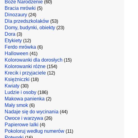
Boże Narodzenie
(60)
Bracia mrówki
(5)
Dinozaury
(24)
Dla przedszkolaków
(53)
Domy, budynki, obiekty
(23)
Dora
(3)
Etykiety
(12)
Ferdo mrówka
(6)
Halloween
(41)
Kolorowanki dla dorosłych
(15)
Kolorowanki różne
(154)
Krecik i przyjaciele
(12)
Księżniczki
(18)
Kwiaty
(30)
Ludzie i osoby
(186)
Makowa panienka
(2)
Mały smok
(6)
Nadaje się do wycinania
(44)
Owoce i warzywa
(26)
Papierowe lalki
(4)
Pokoloruj według numerów
(11)
Potworki
(16)