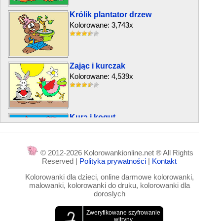
Królik plantator drzew
Kolorowane: 3,743x
Zając i kurczak
Kolorowane: 4,539x
Kura i kogut
Kolorowane: 5,177x
© 2012-2026 Kolorowankionline.net ® All Rights
Reserved |
Polityka prywatności
|
Kontakt
Duży kogut
Kolorowanki dla dzieci, online darmowe kolorowanki,
Kolorowane: 8,137x
malowanki, kolorowanki do druku, kolorowanki dla
doroslych
Nasze krowy