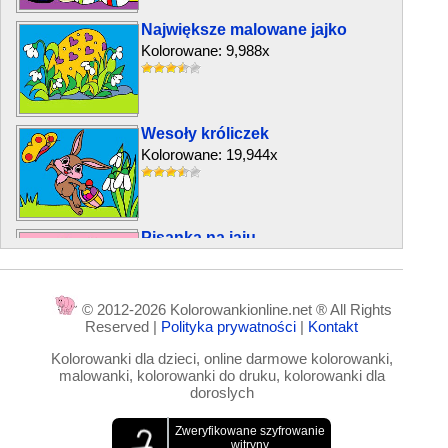
Największe malowane jajko
Kolorowane: 9,988x
Wesoły króliczek
Kolorowane: 19,944x
Pisanka na jaju
Kolorowane: 12,070x
© 2012-2026 Kolorowankionline.net ® All Rights
Reserved |
Polityka prywatności
|
Kontakt
Malowane pisanki
Kolorowanki dla dzieci, online darmowe kolorowanki,
Kolorowane: 1,955x
malowanki, kolorowanki do druku, kolorowanki dla
doroslych
Króliczek maluje jajko