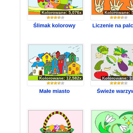
Kolorowane: 5,076x
Kolorowane: 
Ślimak kolorowy
Liczenie na pal
Kolorowane: 12,582x
Kolorowane: 1
Małe miasto
Świeże warzy