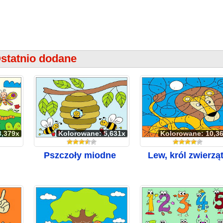
statnio dodane
8,379x
Kolorowane: 5,631x
Kolorowane: 10,3
Pszczoły miodne
Lew, król zwierzą