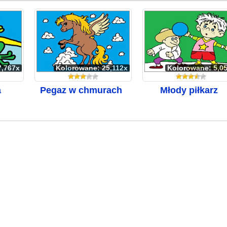
7,767x
Kolorowane: 25,112x
Kolorowane: 5,0
a
Pegaz w chmurach
Młody piłkarz