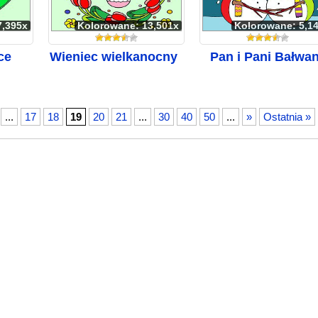
7,395x
Kolorowane: 13,501x
Kolorowane: 5,1
ce
Wieniec wielkanocny
Pan i Pani Bałwa
...
17
18
19
20
21
...
30
40
50
...
»
Ostatnia »