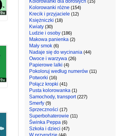
Kolorowanki dla dorosłych
(15)
Kolorowanki różne
(154)
99x
Krecik i przyjaciele
(12)
Księżniczki
(18)
Kwiaty
(30)
Ludzie i osoby
(186)
Makowa panienka
(2)
Mały smok
(6)
Nadaje się do wycinania
(44)
Owoce i warzywa
(26)
Papierowe lalki
(4)
Pokoloruj według numerów
(11)
Potworki
(16)
09x
Połącz kropki
(41)
Pusta kolorowanka
(1)
Samochody, transport
(227)
Smerfy
(9)
Sprzeczności
(17)
Superbohaterowie
(11)
Świnka Peppa
(6)
Szkoła i dzieci
(47)
W przyrodzie
(44)