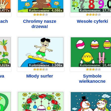
5,477x
Kolorowane: 4,086x
Kolorowane: 17,7
cach
Chrońmy nasze
Wesołe cyferki
drzewa!
0,826x
Kolorowane: 3,506x
Kolorowane: 10,4
wa
Młody surfer
Symbole
wielkanocne