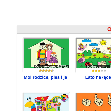
O
Kolorowane: 4,272x
Kolorowane: 
Moi rodzice, pies i ja
Lato na łące