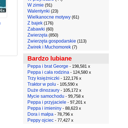
W zimie
(91)
46x
Walentynki
(23)
Wielkanocne motywy
(61)
n
Z bajek
(176)
Zabawki
(60)
Zwierzęta
(850)
Zwierzęta gospodarskie
(113)
Żwirek i Muchomorek
(7)
Bardzo lubiane
Peppa i brat George
- 198,581 x
Peppa i cała rodzina
- 124,580 x
Trzy księżniczki
- 122,176 x
Traktor w polu
- 105,590 x
Duże dinozaury
- 105,172 x
Mycie samochodu
- 99,758 x
Peppa i przyjaciele
- 97,201 x
Peppa i imieniny
- 88,623 x
Dora i małpa
- 78,796 x
Peppy ojciec
- 77,427 x