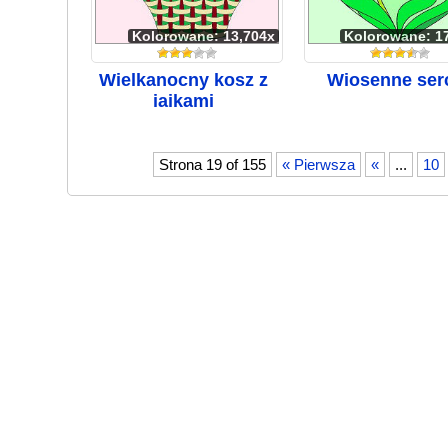
Kolorowane: 13,704x
Kolorowane: 1
Wielkanocny kosz z
Wiosenne ser
jajkami
Strona 19 of 155
« Pierwsza
«
...
10