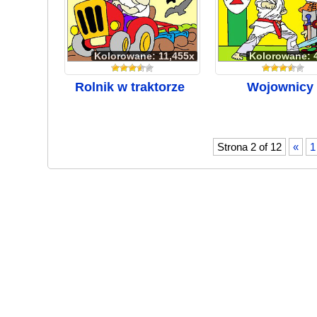
Kolorowane: 11,455x
Kolorowane: 
Rolnik w traktorze
Wojownicy
Strona 2 of 12
«
1