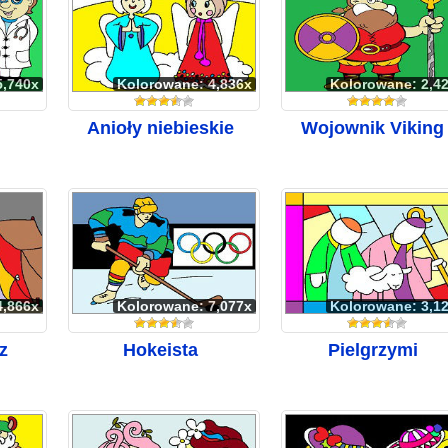
5,740x
Kolorowane: 4,836x
Kolorowane: 2,4
Anioły niebieskie
Wojownik Viking
4,866x
Kolorowane: 7,077x
Kolorowane: 3,1
z
Hokeista
Pielgrzymi