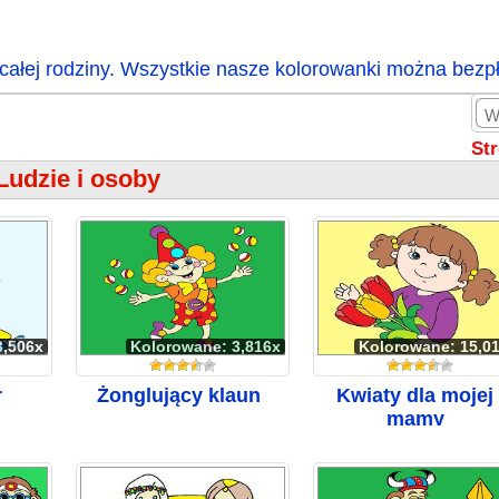
całej rodziny. Wszystkie nasze kolorowanki można bezp
St
Ludzie i osoby
3,506x
Kolorowane: 3,816x
Kolorowane: 15,0
r
Żonglujący klaun
Kwiaty dla mojej
mamy