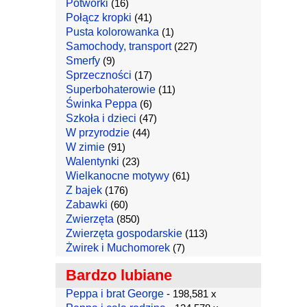
Potworki
(16)
Połącz kropki
(41)
Pusta kolorowanka
(1)
Samochody, transport
(227)
Smerfy
(9)
Sprzeczności
(17)
Superbohaterowie
(11)
Świnka Peppa
(6)
Szkoła i dzieci
(47)
W przyrodzie
(44)
W zimie
(91)
Walentynki
(23)
Wielkanocne motywy
(61)
Z bajek
(176)
Zabawki
(60)
Zwierzęta
(850)
Zwierzęta gospodarskie
(113)
Żwirek i Muchomorek
(7)
Bardzo lubiane
Peppa i brat George
- 198,581 x