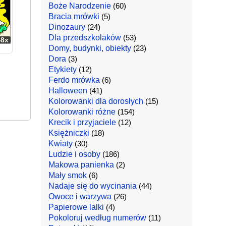
Boże Narodzenie
(60)
Bracia mrówki
(5)
Dinozaury
(24)
Dla przedszkolaków
(53)
48x
Domy, budynki, obiekty
(23)
Dora
(3)
Etykiety
(12)
Ferdo mrówka
(6)
Halloween
(41)
Kolorowanki dla dorosłych
(15)
Kolorowanki różne
(154)
Krecik i przyjaciele
(12)
Księżniczki
(18)
Kwiaty
(30)
Ludzie i osoby
(186)
Makowa panienka
(2)
Mały smok
(6)
Nadaje się do wycinania
(44)
Owoce i warzywa
(26)
Papierowe lalki
(4)
Pokoloruj według numerów
(11)