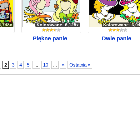
4,748x
Kolorowane: 6,125x
Kolorowane: 6,0
Piękne panie
Dwie panie
2
3
4
5
...
10
...
»
Ostatnia »