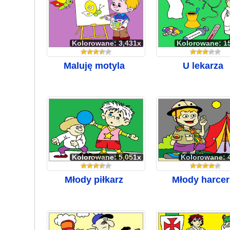
Kolorowane: 3,431x
Kolorowane: 1
Maluję motyla
U lekarza
Kolorowane: 5,051x
Kolorowane: 
Młody piłkarz
Młody harcer