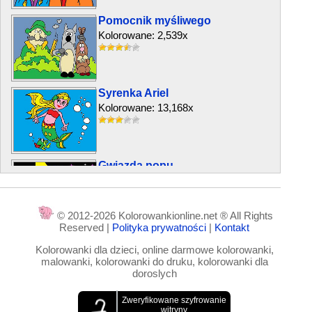
Pomocnik myśliwego
Kolorowane: 2,539x
Syrenka Ariel
Kolorowane: 13,168x
Gwiazda popu
Kolorowane: 5,311x
© 2012-2026 Kolorowankionline.net ® All Rights
Reserved |
Polityka prywatności
|
Kontakt
Tradycyjny strój
Kolorowanki dla dzieci, online darmowe kolorowanki,
Kolorowane: 2,978x
malowanki, kolorowanki do druku, kolorowanki dla
doroslych
Pajac z piłką