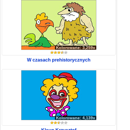
Kolorowane: 3,259x
W czasach prehistorycznych
Kolorowane: 4,139x