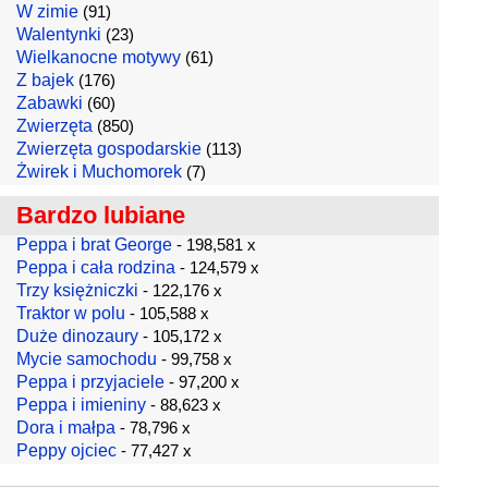
W zimie
(91)
Walentynki
(23)
Wielkanocne motywy
(61)
Z bajek
(176)
Zabawki
(60)
Zwierzęta
(850)
Zwierzęta gospodarskie
(113)
Żwirek i Muchomorek
(7)
Bardzo lubiane
Peppa i brat George
- 198,581 x
Peppa i cała rodzina
- 124,579 x
Trzy księżniczki
- 122,176 x
Traktor w polu
- 105,588 x
Duże dinozaury
- 105,172 x
Mycie samochodu
- 99,758 x
Peppa i przyjaciele
- 97,200 x
Peppa i imieniny
- 88,623 x
Dora i małpa
- 78,796 x
Peppy ojciec
- 77,427 x