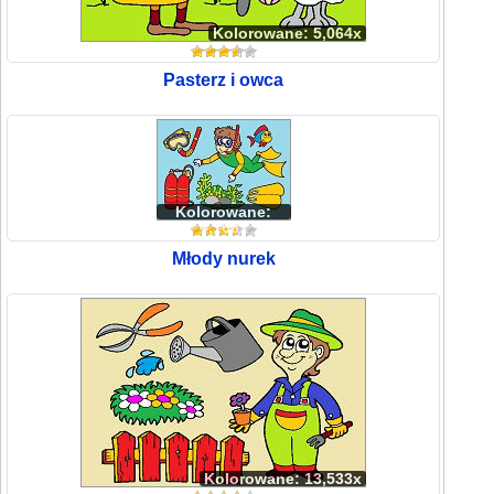
Kolorowane: 5,064x
Pasterz i owca
Kolorowane:
4,168x
Młody nurek
Kolorowane: 13,533x