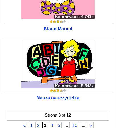
Kolorowane: 4,741x
Klaun Marcel
Kolorowane: 5,542x
Nasza nauczycielka
Strona 3 of 12
«
1
2
3
4
5
...
10
...
»