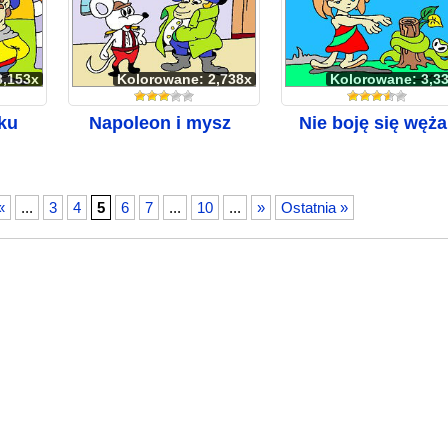
3,153x
Kolorowane: 2,738x
Kolorowane: 3,3
ku
Napoleon i mysz
Nie boję się węża
«
...
3
4
5
6
7
...
10
...
»
Ostatnia »