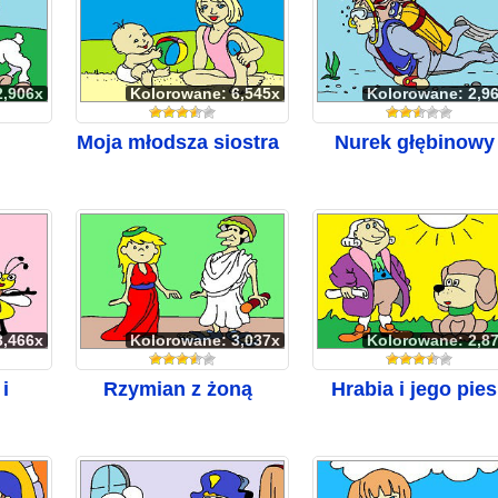
2,906x
Kolorowane: 6,545x
Kolorowane: 2,9
Moja młodsza siostra
Nurek głębinowy
3,466x
Kolorowane: 3,037x
Kolorowane: 2,8
i
Rzymian z żoną
Hrabia i jego pies