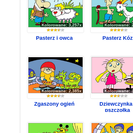
Kolorowane: 3,257x
Kolorowane: 
Pasterz i owca
Pasterz Kóz
Kolorowane: 2,385x
Kolorowane: 
Zgaszony ogień
Dziewczynka 
pszczołka