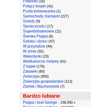
Potworki
(16)
Połącz kropki
(41)
Pusta kolorowanka
(1)
Samochody, transport
(227)
Smerfy
(9)
Sprzeczności
(17)
Superbohaterowie
(11)
Świnka Peppa
(6)
Szkoła i dzieci
(47)
W przyrodzie
(44)
W zimie
(91)
Walentynki
(23)
Wielkanocne motywy
(61)
Z bajek
(176)
Zabawki
(60)
Zwierzęta
(850)
Zwierzęta gospodarskie
(113)
Żwirek i Muchomorek
(7)
Bardzo lubiane
Peppa i brat George
- 198,590 x