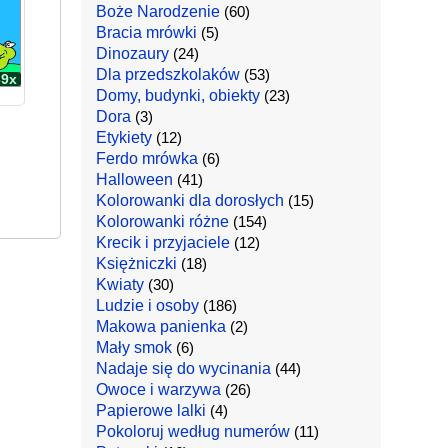
Boże Narodzenie
(60)
Bracia mrówki
(5)
Dinozaury
(24)
Dla przedszkolaków
(53)
39x
Domy, budynki, obiekty
(23)
Dora
(3)
Etykiety
(12)
Ferdo mrówka
(6)
Halloween
(41)
Kolorowanki dla dorosłych
(15)
Kolorowanki różne
(154)
Krecik i przyjaciele
(12)
Księżniczki
(18)
Kwiaty
(30)
Ludzie i osoby
(186)
Makowa panienka
(2)
Mały smok
(6)
Nadaje się do wycinania
(44)
Owoce i warzywa
(26)
Papierowe lalki
(4)
Pokoloruj według numerów
(11)