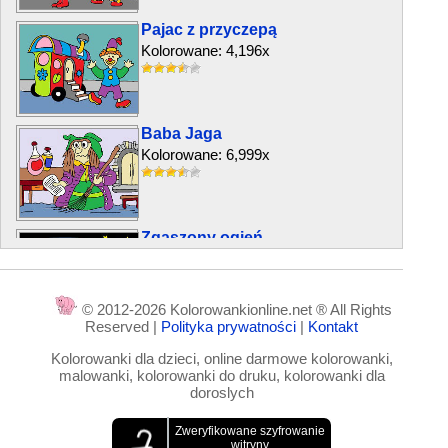
Pajac z przyczepą
Kolorowane: 4,196x
Baba Jaga
Kolorowane: 6,999x
Zgaszony ogień
Kolorowane: 2,385x
© 2012-2026 Kolorowankionline.net ® All Rights
Reserved |
Polityka prywatności
|
Kontakt
Nurek i ryba
Kolorowanki dla dzieci, online darmowe kolorowanki,
Kolorowane: 2,957x
malowanki, kolorowanki do druku, kolorowanki dla
doroslych
Wojownicy