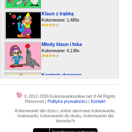
Klaun z trąbką
Kolorowane: 1,485x
Młody klaun i foka
Kolorowane: 4,138x
Kontrola drogowa
Kolorowane: 4,113x
© 2012-2026 Kolorowankionline.net ® All Rights
Reserved |
Polityka prywatności
|
Kontakt
Dziewczynka z kitkami
Kolorowanki dla dzieci, online darmowe kolorowanki,
Kolorowane: 3,548x
malowanki, kolorowanki do druku, kolorowanki dla
doroslych