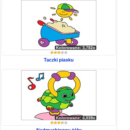
Kolorowane: 3,782x
Taczki piasku
Kolorowane: 6,039x