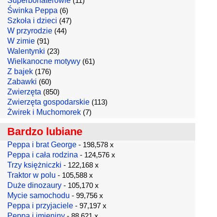
Superbohaterowie
(11)
Świnka Peppa
(6)
Szkoła i dzieci
(47)
W przyrodzie
(44)
W zimie
(91)
Walentynki
(23)
Wielkanocne motywy
(61)
Z bajek
(176)
Zabawki
(60)
Zwierzęta
(850)
Zwierzęta gospodarskie
(113)
Żwirek i Muchomorek
(7)
Bardzo lubiane
Peppa i brat George
- 198,578 x
Peppa i cała rodzina
- 124,576 x
Trzy księżniczki
- 122,168 x
Traktor w polu
- 105,588 x
Duże dinozaury
- 105,170 x
Mycie samochodu
- 99,756 x
Peppa i przyjaciele
- 97,197 x
Peppa i imieniny
- 88,621 x