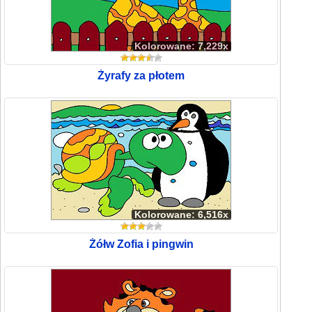
Kolorowane: 7,229x
Żyrafy za płotem
Kolorowane: 6,516x
Żółw Zofia i pingwin