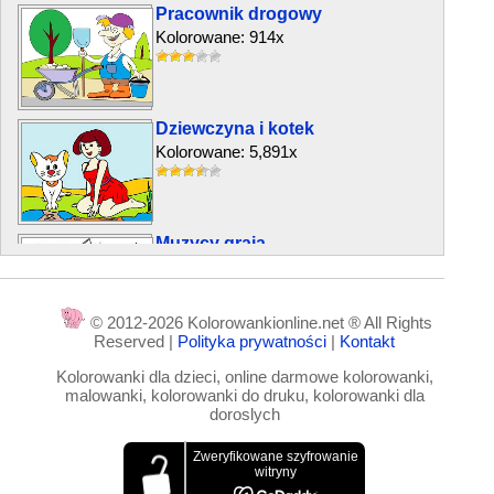
Pracownik drogowy
Kolorowane: 914x
Dziewczyna i kotek
Kolorowane: 5,891x
Muzycy grają
Kolorowane: 2,283x
© 2012-2026 Kolorowankionline.net ® All Rights
Reserved |
Polityka prywatności
|
Kontakt
Dzieci na ławce
Kolorowanki dla dzieci, online darmowe kolorowanki,
Kolorowane: 3,261x
malowanki, kolorowanki do druku, kolorowanki dla
doroslych
Babcia z dziadkiem