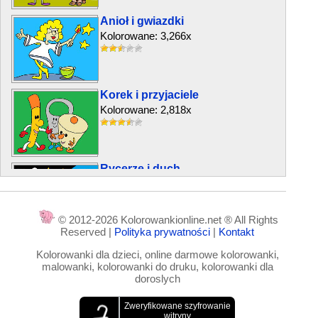
Anioł i gwiazdki
Kolorowane: 3,266x
Korek i przyjaciele
Kolorowane: 2,818x
Rycerze i duch
Kolorowane: 4,181x
© 2012-2026 Kolorowankionline.net ® All Rights
Reserved |
Polityka prywatności
|
Kontakt
Dwaj przyjaciele
Kolorowanki dla dzieci, online darmowe kolorowanki,
Kolorowane: 2,236x
malowanki, kolorowanki do druku, kolorowanki dla
doroslych
Rozbójnik Rumcajs