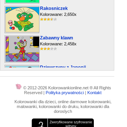
Rakosniczek
Kolorowane: 2,650x
Zabawny klawn
Kolorowane: 2,458x
Dziewczyny z Japonii
Kolorowane: 1,288x
© 2012-2026 Kolorowankionline.net ® All Rights
Reserved |
Polityka prywatności
|
Kontakt
Chłopiec z piłką i piesek
Kolorowanki dla dzieci, online darmowe kolorowanki,
Kolorowane: 3,745x
malowanki, kolorowanki do druku, kolorowanki dla
doroslych
Budha