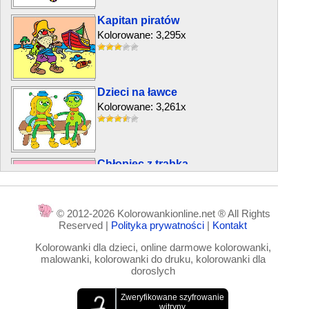
Kapitan piratów
Kolorowane: 3,295x
Dzieci na ławce
Kolorowane: 3,261x
Chłopiec z trąbką
Kolorowane: 2,588x
© 2012-2026 Kolorowankionline.net ® All Rights
Reserved |
Polityka prywatności
|
Kontakt
Artyści w teatrze
Kolorowanki dla dzieci, online darmowe kolorowanki,
Kolorowane: 6,951x
malowanki, kolorowanki do druku, kolorowanki dla
doroslych
Dwaj przyjaciele