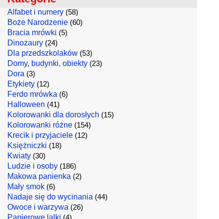
Alfabet i numery
(58)
Boże Narodzenie
(60)
Bracia mrówki
(5)
Dinozaury
(24)
Dla przedszkolaków
(53)
Domy, budynki, obiekty
(23)
Dora
(3)
Etykiety
(12)
Ferdo mrówka
(6)
Halloween
(41)
Kolorowanki dla dorosłych
(15)
Kolorowanki różne
(154)
Krecik i przyjaciele
(12)
Księżniczki
(18)
Kwiaty
(30)
Ludzie i osoby
(186)
Makowa panienka
(2)
Mały smok
(6)
Nadaje się do wycinania
(44)
Owoce i warzywa
(26)
Papierowe lalki
(4)