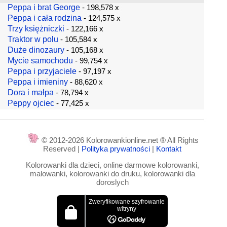
Peppa i brat George
- 198,578 x
Peppa i cała rodzina
- 124,575 x
Trzy księżniczki
- 122,166 x
Traktor w polu
- 105,584 x
Duże dinozaury
- 105,168 x
Mycie samochodu
- 99,754 x
Peppa i przyjaciele
- 97,197 x
Peppa i imieniny
- 88,620 x
Dora i małpa
- 78,794 x
Peppy ojciec
- 77,425 x
© 2012-2026 Kolorowankionline.net ® All Rights
Reserved |
Polityka prywatności
|
Kontakt
Kolorowanki dla dzieci, online darmowe kolorowanki,
malowanki, kolorowanki do druku, kolorowanki dla
doroslych