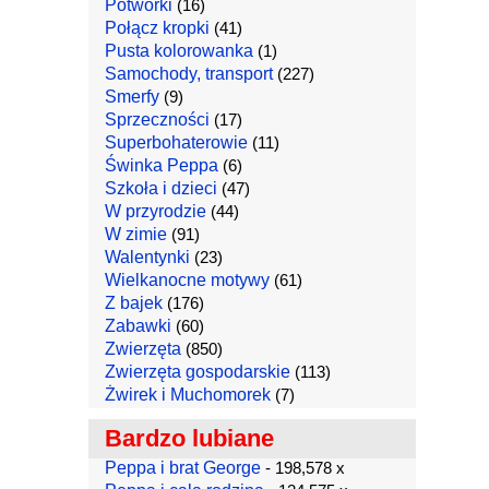
Potworki
(16)
Połącz kropki
(41)
Pusta kolorowanka
(1)
Samochody, transport
(227)
Smerfy
(9)
Sprzeczności
(17)
Superbohaterowie
(11)
Świnka Peppa
(6)
Szkoła i dzieci
(47)
W przyrodzie
(44)
W zimie
(91)
Walentynki
(23)
Wielkanocne motywy
(61)
Z bajek
(176)
Zabawki
(60)
Zwierzęta
(850)
Zwierzęta gospodarskie
(113)
Żwirek i Muchomorek
(7)
Bardzo lubiane
Peppa i brat George
- 198,578 x