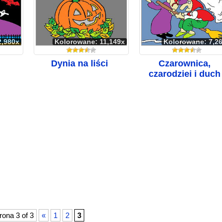
2,980x
Kolorowane: 11,149x
Kolorowane: 7,2
Dynia na liści
Czarownica,
czarodziej i duch
rona 3 of 3
«
1
2
3