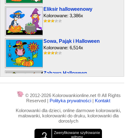
Eliksir halloweenowy
Kolorowane: 3,386x
Sowa, Pająk i Halloween
Kolorowane: 6,514x
Zabawa Halloween
Kolorowane: 4,411x
© 2012-2026 Kolorowankionline.net ® All Rights
Reserved |
Polityka prywatności
|
Kontakt
Godzina duchów
Kolorowanki dla dzieci, online darmowe kolorowanki,
Kolorowane: 7,704x
malowanki, kolorowanki do druku, kolorowanki dla
doroslych
Czarownica, czarodziej i duch