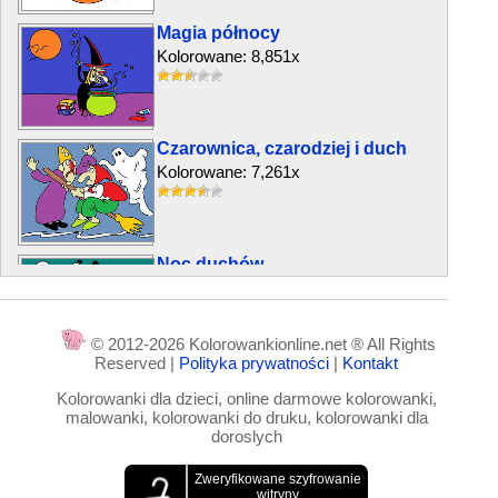
Magia północy
Kolorowane: 8,851x
Czarownica, czarodziej i duch
Kolorowane: 7,261x
Noc duchów
Kolorowane: 6,822x
© 2012-2026 Kolorowankionline.net ® All Rights
Reserved |
Polityka prywatności
|
Kontakt
Dynia w kapeluszu
Kolorowanki dla dzieci, online darmowe kolorowanki,
Kolorowane: 3,706x
malowanki, kolorowanki do druku, kolorowanki dla
doroslych
Duchy na Halloween