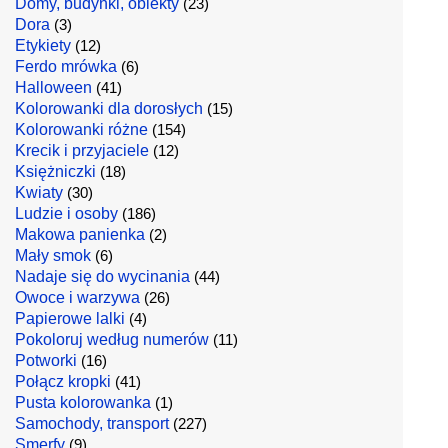
Domy, budynki, obiekty
(23)
Dora
(3)
Etykiety
(12)
Ferdo mrówka
(6)
Halloween
(41)
Kolorowanki dla dorosłych
(15)
Kolorowanki różne
(154)
Krecik i przyjaciele
(12)
Księżniczki
(18)
Kwiaty
(30)
Ludzie i osoby
(186)
Makowa panienka
(2)
Mały smok
(6)
Nadaje się do wycinania
(44)
Owoce i warzywa
(26)
Papierowe lalki
(4)
Pokoloruj według numerów
(11)
Potworki
(16)
Połącz kropki
(41)
Pusta kolorowanka
(1)
Samochody, transport
(227)
Smerfy
(9)