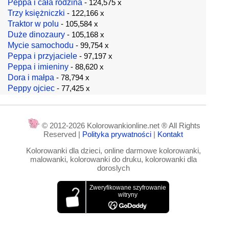
Peppa i cała rodzina
- 124,575 x
Trzy księżniczki
- 122,166 x
Traktor w polu
- 105,584 x
Duże dinozaury
- 105,168 x
Mycie samochodu
- 99,754 x
Peppa i przyjaciele
- 97,197 x
Peppa i imieniny
- 88,620 x
Dora i małpa
- 78,794 x
Peppy ojciec
- 77,425 x
© 2012-2026 Kolorowankionline.net ® All Rights
Reserved |
Polityka prywatności
|
Kontakt
Kolorowanki dla dzieci, online darmowe kolorowanki,
malowanki, kolorowanki do druku, kolorowanki dla
doroslych