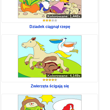
Kolorowane: 1,448x
Dziadek ciągnął rzepę
Kolorowane: 4,149x
Zwierzęta ścigają się