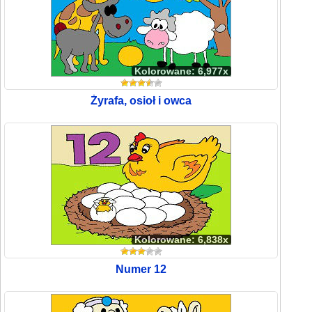
Kolorowane: 6,977x
Żyrafa, osioł i owca
Kolorowane: 6,838x
Numer 12