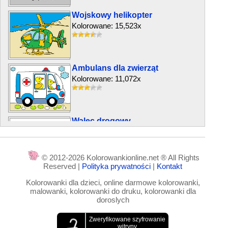
Wojskowy helikopter
Kolorowane: 15,523x
Ambulans dla zwierząt
Kolorowane: 11,072x
Walec drogowy
Kolorowane: 22,166x
© 2012-2026 Kolorowankionline.net ® All Rights
Reserved |
Polityka prywatności
|
Kontakt
Mała żaglówka
Kolorowanki dla dzieci, online darmowe kolorowanki,
Kolorowane: 5,282x
malowanki, kolorowanki do druku, kolorowanki dla
doroslych
Ciągnik rolniczy