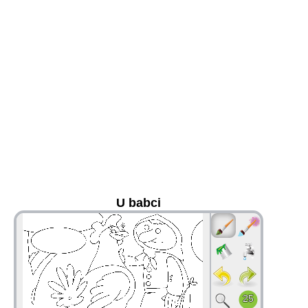
U babci
36