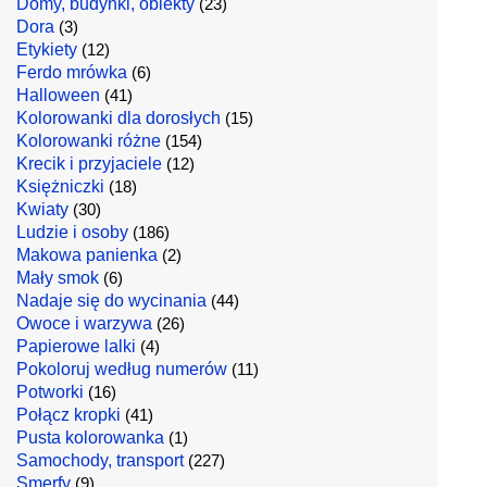
Domy, budynki, obiekty
(23)
Dora
(3)
Etykiety
(12)
Ferdo mrówka
(6)
Halloween
(41)
Kolorowanki dla dorosłych
(15)
Kolorowanki różne
(154)
Krecik i przyjaciele
(12)
Księżniczki
(18)
Kwiaty
(30)
Ludzie i osoby
(186)
Makowa panienka
(2)
Mały smok
(6)
Nadaje się do wycinania
(44)
Owoce i warzywa
(26)
Papierowe lalki
(4)
Pokoloruj według numerów
(11)
Potworki
(16)
Połącz kropki
(41)
Pusta kolorowanka
(1)
Samochody, transport
(227)
Smerfy
(9)