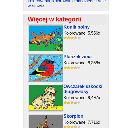
kolorowanki
,
kolorowanki dla dzieci
,
Życie
w stawie
Więcej w kategorii
Konik polny
Kolorowane: 5,556x
Ptaszek zimą
Kolorowane: 8,358x
Owczarek szkocki
długowłosy
Kolorowane: 9,497x
Skorpion
Kolorowane: 7,716x