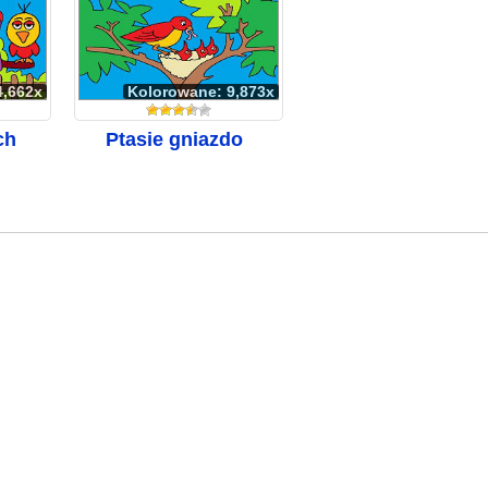
4,662x
Kolorowane: 9,873x
ch
Ptasie gniazdo