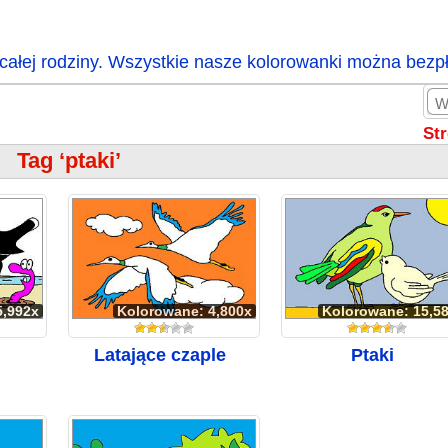
całej rodziny. Wszystkie nasze kolorowanki można bezp
St
Tag ‘ptaki’
5,992x
Kolorowane: 4,800x
Kolorowane: 15,5
Latające czaple
Ptaki