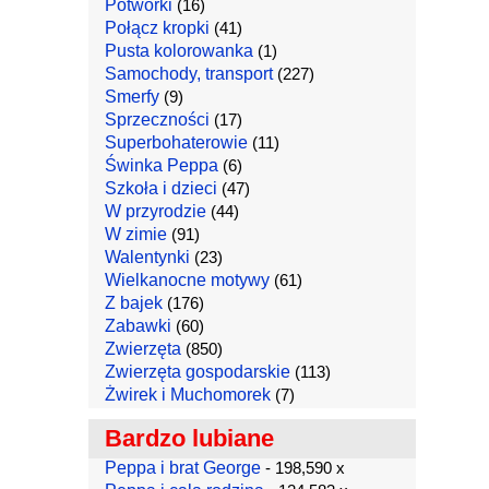
Potworki
(16)
Połącz kropki
(41)
Pusta kolorowanka
(1)
Samochody, transport
(227)
Smerfy
(9)
Sprzeczności
(17)
Superbohaterowie
(11)
Świnka Peppa
(6)
Szkoła i dzieci
(47)
W przyrodzie
(44)
W zimie
(91)
Walentynki
(23)
Wielkanocne motywy
(61)
Z bajek
(176)
Zabawki
(60)
Zwierzęta
(850)
Zwierzęta gospodarskie
(113)
Żwirek i Muchomorek
(7)
Bardzo lubiane
Peppa i brat George
- 198,590 x