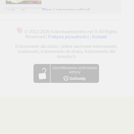
Pies i smaczny obiad
Kolorowane: 5,444x
© 2012-2026 Kolorowankionline.net ® All Rights
Reserved |
Polityka prywatności
|
Kontakt
Lew – Król zwierząt
Kolorowanki dla dzieci, online darmowe kolorowanki,
Kolorowane: 10,081x
malowanki, kolorowanki do druku, kolorowanki dla
doroslych
Smok z balonom
Kolorowane: 5,852x
Mały malarz
Kolorowane: 16,787x