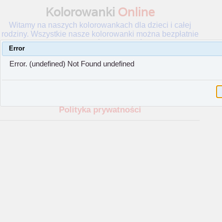
Kolorowanki
Online
Witamy na naszych kolorowankach dla dzieci i całej
rodziny. Wszystkie nasze kolorowanki można bezpłatnie
wydrukować lub zapisać.
Error
Error. (undefined) Not Found undefined
Strona główna
O nas
Polityka prywatności