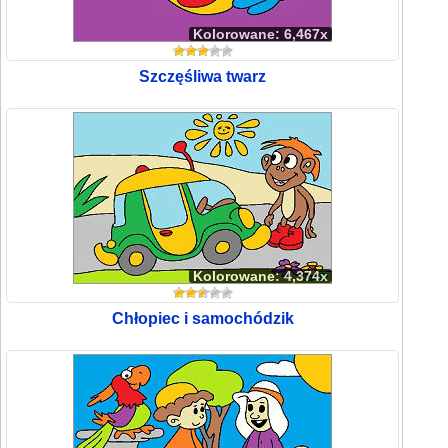
Kolorowane: 6,467x
Szczęśliwa twarz
Kolorowane: 4,374x
Chłopiec i samochódzik