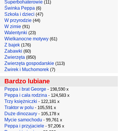
Superbohaterowie
(11)
Świnka Peppa
(6)
Szkoła i dzieci
(47)
W przyrodzie
(44)
W zimie
(91)
Walentynki
(23)
Wielkanocne motywy
(61)
Z bajek
(176)
Zabawki
(60)
Zwierzęta
(850)
Zwierzęta gospodarskie
(113)
Żwirek i Muchomorek
(7)
Bardzo lubiane
Peppa i brat George
- 198,590 x
Peppa i cała rodzina
- 124,583 x
Trzy księżniczki
- 122,181 x
Traktor w polu
- 105,591 x
Duże dinozaury
- 105,178 x
Mycie samochodu
- 99,761 x
Peppa i przyjaciele
- 97,206 x