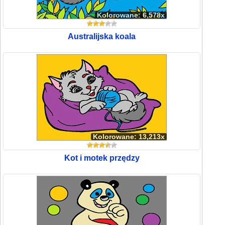
Kolorowane: 6,578x
Australijska koala
Kolorowane: 13,213x
Kot i motek przędzy