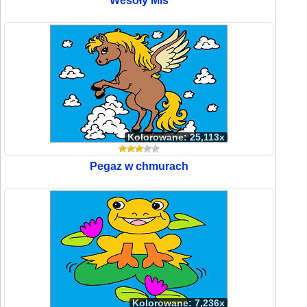
Wesoły Miś
Kolorowane: 25,113x
Pegaz w chmurach
Kolorowane: 7,236x