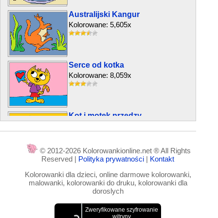
Australijski Kangur
Kolorowane: 5,605x
Serce od kotka
Kolorowane: 8,059x
Kot i motek przędzy
Kolorowane: 13,213x
© 2012-2026 Kolorowankionline.net ® All Rights
Reserved |
Polityka prywatności
|
Kontakt
Słoń piłkarz
Kolorowanki dla dzieci, online darmowe kolorowanki,
Kolorowane: 4,653x
malowanki, kolorowanki do druku, kolorowanki dla
doroslych
Kot Leopold