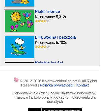
Ptaki i słońce
Kolorowane: 5,312x
Lilia wodna i pszczoła
Kolorowane: 5,783x
Księżyc już śpi
Kolorowane: 5,593x
© 2012-2026 Kolorowankionline.net ® All Rights
Reserved |
Polityka prywatności
|
Kontakt
Idzie wiosna
Kolorowanki dla dzieci, online darmowe kolorowanki,
Kolorowane: 36,455x
malowanki, kolorowanki do druku, kolorowanki dla
doroslych