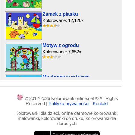
Zamek z piasku
Kolorowane: 12,120x
Motyw z ogrodu
Kolorowane: 7,652x
Muchomory w trawie
Kolorowane: 7,678x
© 2012-2026 Kolorowankionline.net ® All Rights
Reserved |
Polityka prywatności
|
Kontakt
Przyjaciele z nieba
Kolorowanki dla dzieci, online darmowe kolorowanki,
Kolorowane: 5,791x
malowanki, kolorowanki do druku, kolorowanki dla
doroslych