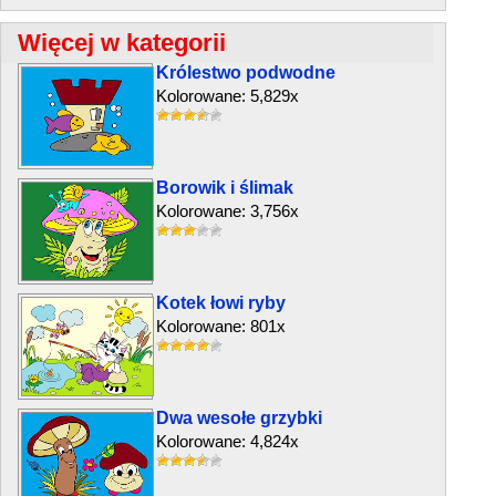
Więcej w kategorii
Królestwo podwodne
Kolorowane: 5,829x
Borowik i ślimak
Kolorowane: 3,756x
Kotek łowi ryby
Kolorowane: 801x
Dwa wesołe grzybki
Kolorowane: 4,824x