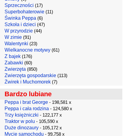
Sprzeczności
(17)
Superbohaterowie
(11)
Świnka Peppa
(6)
Szkoła i dzieci
(47)
W przyrodzie
(44)
W zimie
(91)
Walentynki
(23)
Wielkanocne motywy
(61)
Z bajek
(176)
Zabawki
(60)
Zwierzęta
(850)
Zwierzęta gospodarskie
(113)
Żwirek i Muchomorek
(7)
Bardzo lubiane
Peppa i brat George
- 198,581 x
Peppa i cała rodzina
- 124,580 x
Trzy księżniczki
- 122,177 x
Traktor w polu
- 105,590 x
Duże dinozaury
- 105,172 x
Mycie samochodu
- 99,758 x