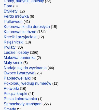
Domy, budynki, obiekty
(23)
Dora
(3)
Etykiety
(12)
Ferdo mrówka
(6)
Halloween
(41)
Kolorowanki dla dorosłych
(15)
Kolorowanki różne
(154)
Krecik i przyjaciele
(12)
Księżniczki
(18)
Kwiaty
(30)
Ludzie i osoby
(186)
Makowa panienka
(2)
Mały smok
(6)
Nadaje się do wycinania
(44)
Owoce i warzywa
(26)
Papierowe lalki
(4)
Pokoloruj według numerów
(11)
Potworki
(16)
Połącz kropki
(41)
Pusta kolorowanka
(1)
Samochody, transport
(227)
Smerfy
(9)